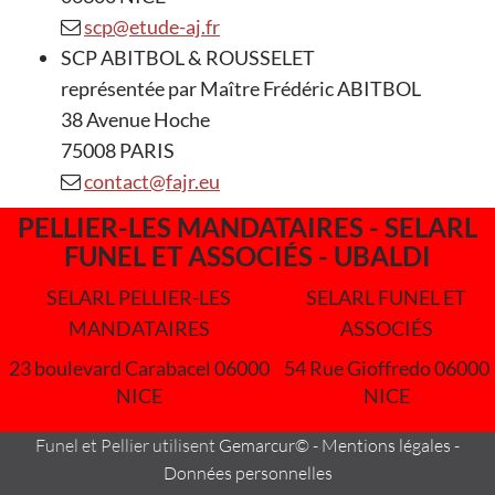
scp@etude-aj.fr
SCP ABITBOL & ROUSSELET
représentée par Maître Frédéric ABITBOL
38 Avenue Hoche
75008 PARIS
contact@fajr.eu
PELLIER-LES MANDATAIRES - SELARL
FUNEL ET ASSOCIÉS - UBALDI
SELARL PELLIER-LES
SELARL FUNEL ET
MANDATAIRES
ASSOCIÉS
23 boulevard Carabacel 06000
54 Rue Gioffredo 06000
NICE
NICE
Funel et Pellier utilisent
Gemarcur©
-
Mentions légales
-
Données personnelles