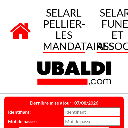
SELARL
SELA
PELLIER-
FUNE
LES
ET
MANDATAIRES
ASSOC
Dernière mise à jour : 07/08/2026
Identifiant :
Mot de passe :