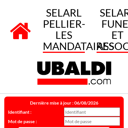
SELARL
SELA
PELLIER-
FUNE
LES
ET
MANDATAIRES
ASSOC
Dernière mise à jour : 06/08/2026
Identifiant :
Mot de passe :