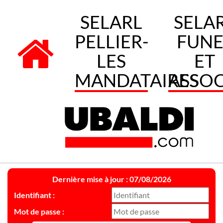
SELARL
SELA
PELLIER-
FUNE
LES
ET
MANDATAIRES
ASSOC
Dernière mise à jour : 07/08/2026
Identifiant :
Mot de passe :